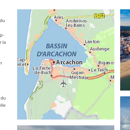
 du
s
ap-
r la
an
 du
lle